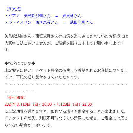
【変更点】
・ピアノ 矢島吹渉樹さん → 細貝柊さん
・ヴァイオリン 西垣恵弾さん → 武田圭司さん
矢島吹渉樹さん・西垣恵弾さんの出演を楽しみにされていたお客様には
大変申し訳ございませんが、ご理解を賜りますようお願い申し上げま
す。
◆払戻について◆
上記変更に伴い、チケット料金の払戻しを希望されるお客様につきまし
ては、下記の通り受付させていただきます。
～～～～～～～～～～～～～～～～～～～～～～～～～～～～～～～～
～～～～～～～～
〈受付期間〉
2024年3月10日（日）10:00 ～4月28日（日）21:00
※上記期間を過ぎますと、如何なる場合も返金することが出来ません。
※チケットを紛失、判読不可能なくらい汚濁した場合、ご返金には応じ
られない場合がございます。