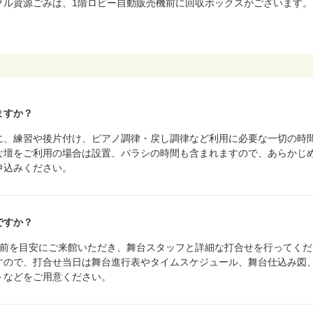
クル資源ごみは、1階ロビー自動販売機前に回収ボックスがございます。
ますか？
に、練習や後片付け、ピアノ調律・戻し調律など利用に必要な一切の時
な壇をご利用の場合は設置、バラシの時間も含まれますので、あらかじ
申込みください。
ですか？
月前を目安にご来館いただき、舞台スタッフと詳細な打合せを行ってくだ
すので、打合せ当日は舞台進行表やタイムスケジュール、舞台仕込み図
トなどをご用意ください。