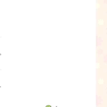
・
予
ク