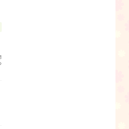
間
め
、