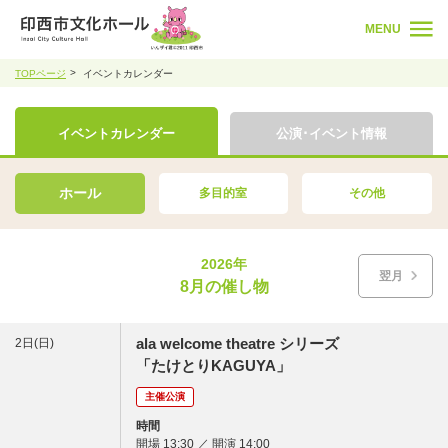
MENU
TOPページ
イベントカレンダー
イベントカレンダー
公演･イベント情報
ホール
多目的室
その他
2026年
翌月
8月の催し物
ala welcome theatre シリーズ
2日(日)
「たけとりKAGUYA」
主催公演
時間
開場 13:30 ／ 開演 14:00