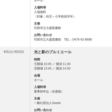
ホール
入場料等
入場無料
（対象：幼児～小学校低学年）
主催
印西市立大森図書館
お問い合わせ
印西市立大森図書館 TEL：0476-42-8686
光と影のプルミエール
8日(土) 9日(日)
時間
①開場 10:45 ／ 開演 11:30
②開場 13:45 ／ 開演 14:30
会場
ホール
入場料等
要事前申込（先着順）
主催
一般社団法人Seeds
お問い合わせ