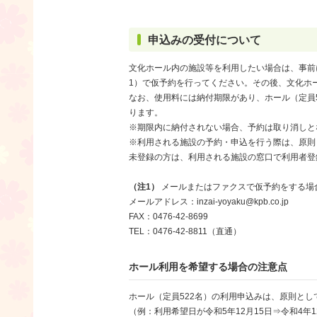
申込みの受付について
文化ホール内の施設等を利用したい場合は、事前
1）で仮予約を行ってください。その後、文化ホ
なお、使用料には納付期限があり、ホール（定員
ります。
※期限内に納付されない場合、予約は取り消しと
※利用される施設の予約・申込を行う際は、原則
未登録の方は、利用される施設の窓口で利用者登
（注1）
メールまたはファクスで仮予約をする場
メールアドレス：inzai-yoyaku@kpb.co.jp
FAX：0476-42-8699
TEL：0476-42-8811（直通）
ホール利用を希望する場合の注意点
ホール（定員522名）の利用申込みは、原則とし
（例：利用希望日が令和5年12月15日⇒令和4年