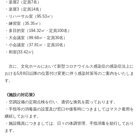
・楽屋2（定員7名）
・楽屋3（定員14名）
・リハーサル室（95.53㎡）
・練習室（35.35㎡）
・多目的室（194.32㎡・定員100名）
・大会議室（99.68㎡・定員30名）
・小会議室（37.81㎡・定員10名）
・和室(33.42㎡)
次に、文化ホールにおいて新型コロナウイルス感染症の感染症法上に
おける5月8日以降の位置付け変更に伴う感染対策等のご案内をいたしま
す。
《施設の対応策》
・空調設備の定期点検を行い、適切な換気を図っております。
・手指等の消毒薬の設置及び窓口や接客時につきましてはマスク着用を
継続しております。
・施設職員につきましては、日々の体調管理、手指消毒を励行しており
ます。