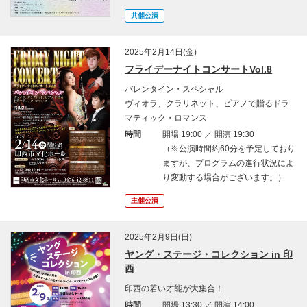
共催公演
2025年2月14日(金)
フライデーナイトコンサートVol.8
バレンタイン・スペシャル
ヴィオラ、クラリネット、ピアノで贈るドラ
マティック・ロマンス
時間
開場 19:00 ／ 開演 19:30
（※公演時間約60分を予定しており
ますが、プログラムの進行状況によ
り変動する場合がございます。）
主催公演
2025年2月9日(日)
ヤング・ステージ・コレクション in 印
西
印西の若い才能が大集合！
時間
開場 13:30 ／ 開演 14:00