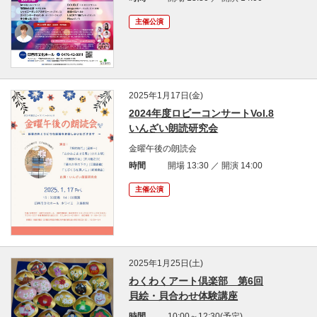
主催公演
2025年1月17日(金)
2024年度ロビーコンサートVol.8
いんざい朗読研究会
金曜午後の朗読会
時間
開場 13:30 ／ 開演 14:00
主催公演
2025年1月25日(土)
わくわくアート倶楽部 第6回
貝絵・貝合わせ体験講座
時間
10:00～12:30(予定)