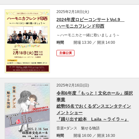
2025年2月18日(火)
2024年度ロビーコンサートVol.9
ハーモニカフレンド印西
～ハーモニカと一緒に歌いましょう～
時間
開場 13:30 ／ 開演 14:00
主催公演
2025年2月16日(日)
令和6年度「もっと！文化ホール」採択
事業
総勢55名でおくるダンスエンタテイン
メントショー
『踊り出す絵本 Laila ～ライラ～』
音楽×ダンス 魅せる物語
時間
開場 16:00 ／ 開演 16:30