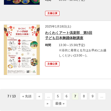
主催公演
2025年1月18日(土)
わくわくアート倶楽部 第5回
子ども日本舞踊体験講座
時間
13:30～15:30(予定)
※浴衣に着替える方はお早めにお越
しください(13:00～)。
主催公演
7 / 13
« 先頭
«
...
5
6
7
8
9
...
»
最後 »