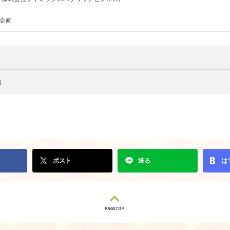
企画
1
ポスト
送る
は