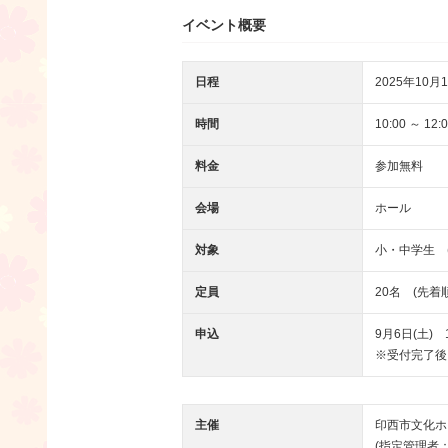
イベント概要
日程
2025年10月1
時間
10:00 ～ 12:
料金
参加無料
会場
ホール
対象
小・中学生 
定員
20名 (先
申込
9月6日(土)
※受付完了後
主催
印西市文化ホ
(指定管理者