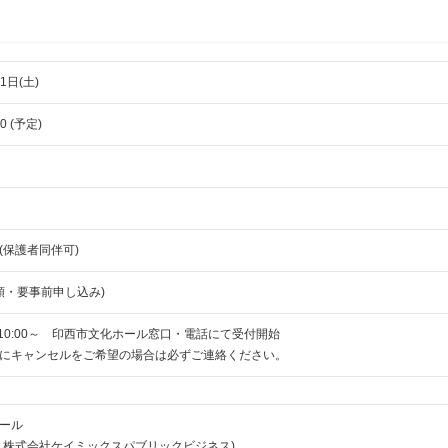
1日(土)
00 (予定)
(保護者同伴可)
着順・要事前申し込み)
 10:00～ 印西市文化ホール窓口・電話にて受付開始
にキャンセルをご希望の場合は必ずご連絡ください。
ール
：株式会社ケイミックスパブリックビジネス)