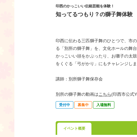
印西のかっこいい伝統芸能を体験！
知ってるつもり？の獅子舞体験
印西に伝わる三匹獅子舞のひとつで、市の
る「別所の獅子舞」を、文化ホールの舞台
かっこいい頭をかぶったり、お囃子の太鼓
をくぐる「弓がかり」にもチャレンジしま
講師：別所獅子舞保存会
別所の獅子舞の動画は
こちら
(印西市公式Y
受付中
募集中
入場無料
イベント概要