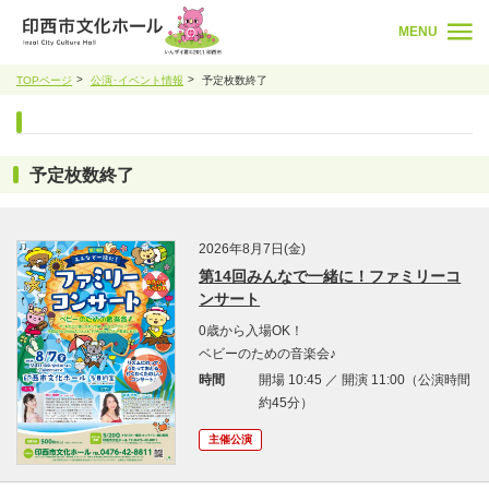
MENU
TOPページ
公演･イベント情報
予定枚数終了
予定枚数終了
2026年8月7日(金)
第14回みんなで一緒に！ファミリーコ
ンサート
0歳から入場OK！
ベビーのための音楽会♪
時間
開場 10:45 ／ 開演 11:00（公演時間
約45分）
主催公演