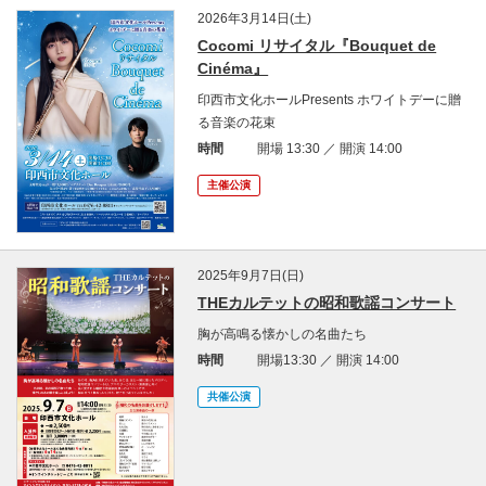
2026年3月14日(土)
Cocomi リサイタル『Bouquet de
Cinéma』
印西市文化ホールPresents ホワイトデーに贈
る音楽の花束
時間
開場 13:30 ／ 開演 14:00
主催公演
2025年9月7日(日)
THEカルテットの昭和歌謡コンサート
胸が高鳴る懐かしの名曲たち
時間
開場13:30 ／ 開演 14:00
共催公演