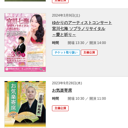
主催公演
2024年3月9日(土)
ゆかりのアーティストコンサート
宮川七海 ソプラノリサイタル
～愛と祈り～
時間
開場 13:30 ／ 開演 14:00
チケット取り扱い
主催公演
2023年9月28日(木)
お気楽寄席
時間
開場 10:30 ／ 開演 11:00
主催公演