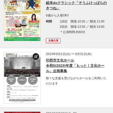
絵本deクラシック「そうふけっぱらの
きつね」
0歳から入場OK!!
時間
1回目 開場 10:30 ／ 開演 11:00
2回目 開場 13:30 ／ 開演 14:00
＊公演時間 約60分
主催公演
2023年8月1日(火) 〜 8月31日(木)
印西市文化ホール
令和5(2023)年度「もっと！文化ホー
ル」企画募集
様々な支援を受けながらホールをご利用いた
だけます