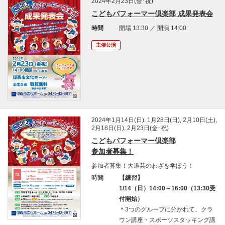
2024年2月23日(金･祝)
こどもパフォーマー倶楽部 成果発表会
時間
開場 13:30 ／ 開演 14:00
主催公演
2024年1月14日(日), 1月28日(日), 2月10日(土),
2月18日(日), 2月23日(金･祝)
こどもパフォーマー倶楽部
参加者募集！
参加者募集！大道芸のわざを学ぼう！
時間
【練習】
1/14（日）14:00～16:00（13:30受
付開始）
＊3つのグループに分かれて、クラ
ウン講座・スポーツスタッキング講