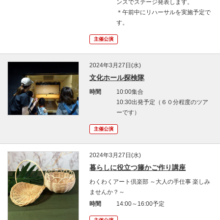
ンスでステージ発表します。
＊午前中にリハーサルを実施予定で
す。
主催公演
2024年3月27日(水)
文化ホール探検隊
時間
10:00集合
10:30出発予定（６０分程度のツア
ーです）
主催公演
2024年3月27日(水)
暮らしに役立つ籐かご作り講座
わくわくアート倶楽部 ～大人の手仕事 楽しみ
ませんか？～
時間
14:00～16:00予定