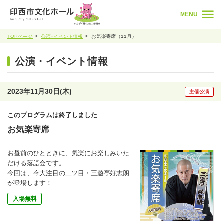
MENU
TOPページ
公演･イベント情報
お気楽寄席（11月）
公演・イベント情報
2023年11月30日(木)
主催公演
このプログラムは終了しました
お気楽寄席
お昼前のひとときに、気楽にお楽しみいた
だける落語会です。
今回は、今大注目の二ツ目・三遊亭好志朗
が登場します！
入場無料