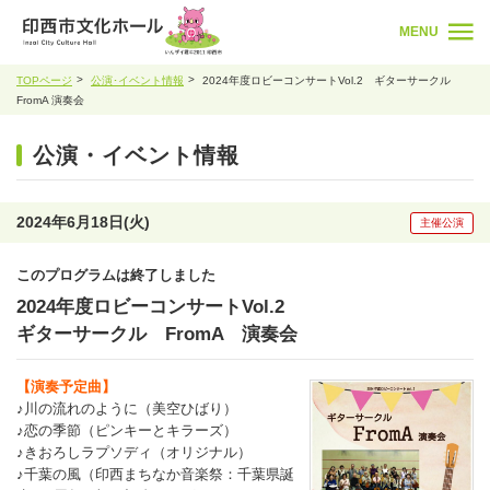
MENU
TOPページ
公演･イベント情報
2024年度ロビーコンサートVol.2 ギターサークル
FromA 演奏会
公演・イベント情報
2024年6月18日(火)
主催公演
このプログラムは終了しました
2024年度ロビーコンサートVol.2
ギターサークル FromA 演奏会
【演奏予定曲】
♪川の流れのように（美空ひばり）
♪恋の季節（ピンキーとキラーズ）
♪きおろしラプソディ（オリジナル）
♪千葉の風（印西まちなか音楽祭：千葉県誕