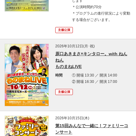
します
＊公演時間約70分
＊プログラムの進行状況により変動
する場合がございます。
主催公演
2026年10月12日(月･祝)
原口あきまさ×キンタロー。with ねん
ねん
ものまねLIVE
時間
① 開場 13:30 ／ 開演 14:00
② 開場 16:30 ／ 開演 17:00
主催公演
2026年10月15日(木)
第15回みんなで一緒に！ファミリーコ
ンサート