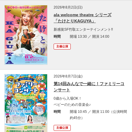
2026年8月2日(日)
ala welcome theatre シリーズ
「たけとりKAGUYA」
新感覚SF竹取エンターテインメント!!
時間
開場 13:30 ／ 開演 14:00
主催公演
2026年8月7日(金)
第14回みんなで一緒に！ファミリーコ
ンサート
0歳から入場OK！
ベビーのための音楽会♪
時間
開場 10:45 ／ 開演 11:00（公演時間
約45分）
主催公演