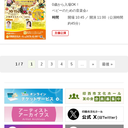
0歳から入場OK！
ベビーのための音楽会♪
時間
開場 10:45 ／ 開演 11:00（公演時間
約45分）
主催公演
1 / 7
1
2
3
4
5
...
»
最後 »