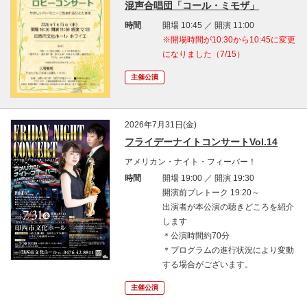
混声合唱団「コール・ミモザ」
時間
開場 10:45 ／ 開演 11:00
※開場時間が10:30から10:45に変更
になりました（7/15）
主催公演
2026年7月31日(金)
フライデーナイトコンサートVol.14
アメリカン・ナイト・フィーバー！
時間
開場 19:00 ／ 開演 19:30
開演前プレトーク 19:20～
出演者が本公演の聴きどころを紹介
します
＊公演時間約70分
＊プログラムの進行状況により変動
する場合がございます。
主催公演