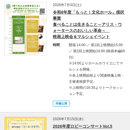
2026年7月4日(土)
令和8年度「もっと！文化ホール」採択
事業
食べることは生きること～アリス・ウ
ォータースのおいしい革命～
映画上映会＆マルシェイベント
時間
開場 14:00 ／ 第1回上映開始15:00
／ 第2回上映開始18:00 (映画本編66
分)
※14:00よりホールホワイエにてマ
ルシェを開催。
※各上映開始前より関連映像上映・
主催者挨拶予定。
※上映間の16:30よりトークセッシ
ョン予定。
共催公演
2026年7月15日(水)
2026年度ロビーコンサートVol.5