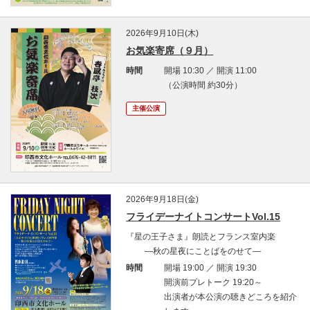
2026年9月10日(木)
お気楽寄席（９月）
時間
開場 10:30 ／ 開演 11:00
（公演時間 約30分）
主催公演
2026年9月18日(金)
フライデーナイトコンサートVol.15
『星の王子さま』朗読とフランス室内楽
―秋の星夜にことばをのせて―
時間
開場 19:00 ／ 開演 19:30
開演前プレトーク 19:20～
出演者が本公演の聴きどころを紹介