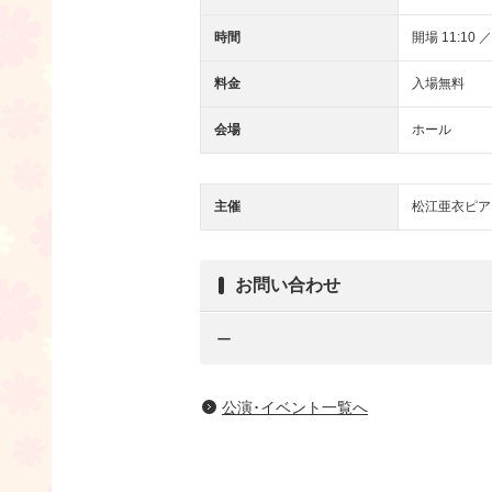
時間
開場 11:10 ／
料金
入場無料
会場
ホール
主催
松江亜衣ピア
お問い合わせ
ー
公演･イベント一覧へ