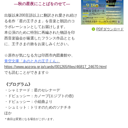
―秋の星夜にことばをのせて―
出版以来200言語以上に翻訳され愛され続け
る名作「星の王子さま」を音楽と朗読のコ
ラボレーションとしてお届けします。
PDFダウンロード
本公演のために特別に再編された物語を印
西音楽協会が厳選したフランス作品ととも
に、王子さまの旅をお楽しみください。
☆原作が気になる方は印西市内図書館や、
青空文庫「あのときの王子くん」
https://www.aozora.gr.jp/cards/001265/files/46817_24670.html
でも読むことができます☆
《プログラム》
・シャミナード：星のセレナーデ
・ドビュッシー：カノープ(エジプトの壺)
・ドビュッシー：小組曲より
・シュミット：トリオのためのソナチネ
ほか
＊曲目は変更になる場合がございます。