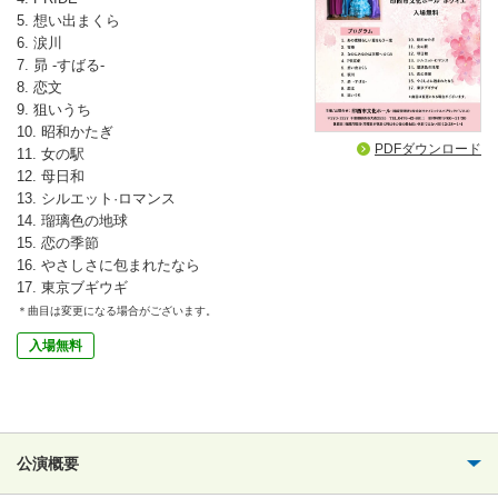
5. 想い出まくら
6. 涙川
7. 昴 -すばる-
8. 恋文
9. 狙いうち
10. 昭和かたぎ
PDFダウンロード
11. 女の駅
12. 母日和
13. シルエット·ロマンス
14. 瑠璃色の地球
15. 恋の季節
16. やさしさに包まれたなら
17. 東京ブギウギ
＊曲目は変更になる場合がございます。
入場無料
公演概要