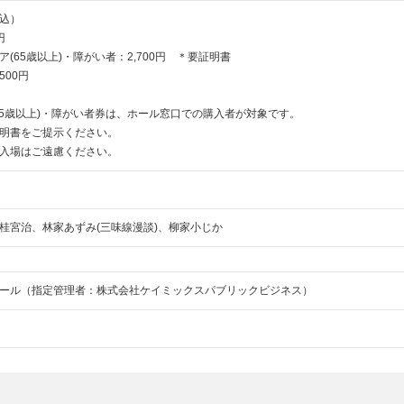
込）
円
(65歳以上)・障がい者：2,700円 ＊要証明書
500円
65歳以上)・障がい者券は、ホール窓口での購入者が対象です。
明書をご提示ください。
入場はご遠慮ください。
桂宮治、林家あずみ(三味線漫談)、柳家小じか
ール（指定管理者：株式会社ケイミックスパブリックビジネス）