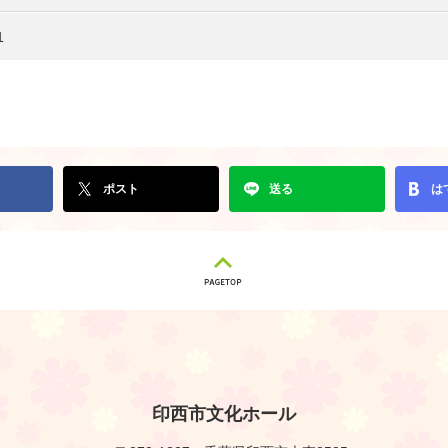
1
ポスト
送る
は
印西市文化ホール