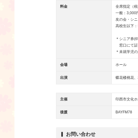
料金
全席指定（税
一般：3,000
友の会・シニア
高校生以下：
＊シニア券(
窓口にて証
＊未就学児の
会場
ホール
出演
蝶花楼桃花、
主催
印西市文化ホ
後援
BAYFM78
お問い合わせ