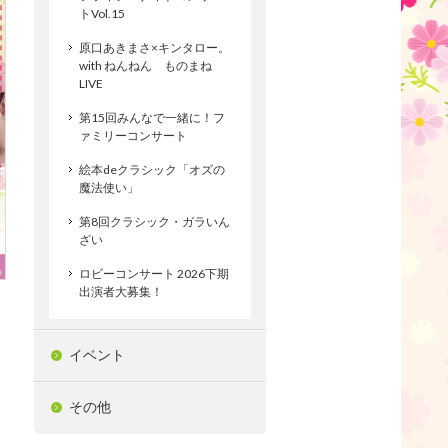
トVol.15
原口あきまさ×キンタロー。
with ねんねん ものまね
LIVE
第15回みんなで一緒に！フ
ァミリーコンサート
絵本deクラシック「オズの
魔法使い」
第8回クラシック・ガラいん
ざい
ロビーコンサート 2026下期
出演者大募集！
イベント
その他