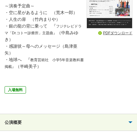
～演奏予定曲～
・空に星があるように （荒木一郎）
・人生の扉 （竹内まりや）
・銀の龍の背に乗って 『
フジテレビドラ
（中島みゆ
PDFダウンロード
マ「Dr.コトー診療所」主題曲』
き）
・感謝状～母へのメッセージ（島津亜
矢）
・地球へ 『
教育芸術社 小学5年音楽教科書
（半崎美子）
掲載』
入場無料
公演概要