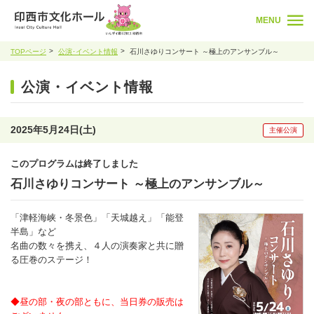
MENU
TOPページ
公演･イベント情報
石川さゆりコンサート ～極上のアンサンブル～
公演・イベント情報
2025年5月24日(土)
主催公演
このプログラムは終了しました
石川さゆりコンサート ～極上のアンサンブル～
「津軽海峡・冬景色」「天城越え」「能登
半島」など
名曲の数々を携え、４人の演奏家と共に贈
る圧巻のステージ！
◆昼の部・夜の部ともに、当日券の販売は