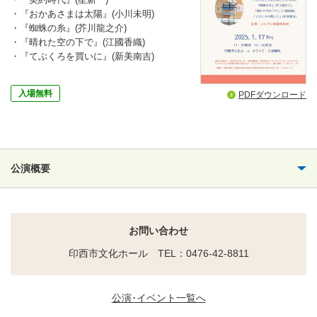
・『おかあさまは太陽』(小川未明)
・『蜘蛛の糸』(芥川龍之介)
・『晴れた空の下で』(江國香織)
・『てぶくろを買いに』(新美南吉)
入場無料
PDFダウンロード
公演概要
お問い合わせ
印西市文化ホール TEL：0476-42-8811
公演･イベント一覧へ