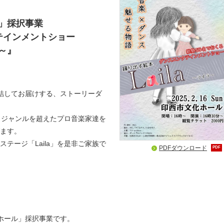
」採択事業
テインメントショー
ラ～』
結してお届けする、ストーリーダ
、ジャンルを超えたプロ音楽家達を
ます。
テージ「Laila」を是非ご家族で
PDFダウンロード
PDF
ホール」採択事業です。