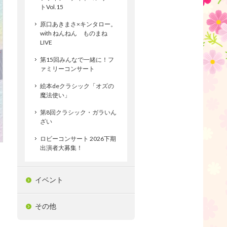
トVol.15
原口あきまさ×キンタロー。
with ねんねん ものまね
LIVE
第15回みんなで一緒に！フ
ァミリーコンサート
絵本deクラシック「オズの
魔法使い」
第8回クラシック・ガラいん
ざい
ロビーコンサート 2026下期
出演者大募集！
イベント
その他