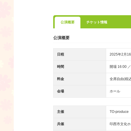
公演概要
チケット情報
公演概要
日程
2025年2月16
時間
開場 16:00 ／
料金
全席自由(税込)
会場
ホール
主催
TO-produce
共催
印西市文化ホ