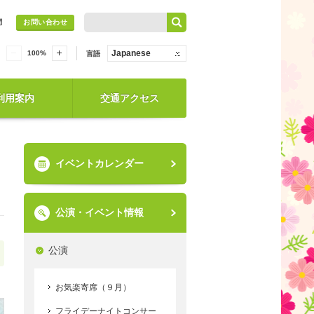
問
お問い合わせ
Japanese
100
%
言語
利用案内
交通アクセス
イベントカレンダー
公演・イベント情報
公演
お気楽寄席（９月）
フライデーナイトコンサー