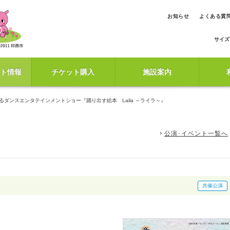
お知らせ
よくある質
サイズ
ト情報
チケット購入
施設案内
るダンスエンタテインメントショー『踊り出す絵本 Laila ～ライラ～』
公演･イベント一覧へ
共催公演