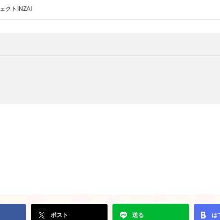
クトINZAI
ポスト
送る
は