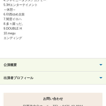
4.シャイニーダンスアカデミー
5.3Hエンターテイメント
～休憩～
6.印西ゆめ太鼓
7.闇雲イロハ
8.多々羅っだ。
9.DOUBLE H
10.megu
エンディング
公演概要
出演者プロフィール
お問い合わせ