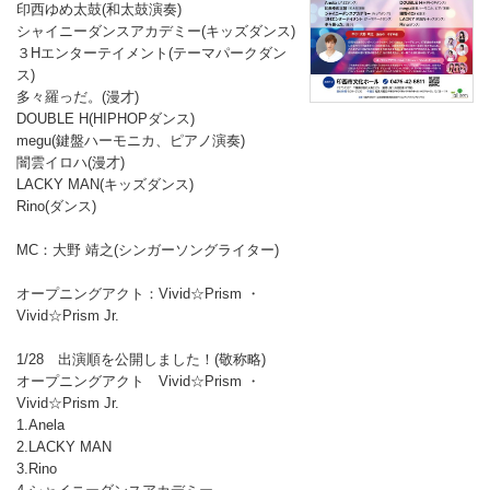
印西ゆめ太鼓(和太鼓演奏)
シャイニーダンスアカデミー(キッズダンス)
３Hエンターテイメント(テーマパークダン
ス)
多々羅っだ。(漫才)
DOUBLE H(HIPHOPダンス)
megu(鍵盤ハーモニカ、ピアノ演奏)
闇雲イロハ(漫才)
LACKY MAN(キッズダンス)
Rino(ダンス)
MC：大野 靖之(シンガーソングライター)
オープニングアクト：Vivid☆Prism ・
Vivid☆Prism Jr.
1/28 出演順を公開しました！(敬称略)
オープニングアクト Vivid☆Prism ・
Vivid☆Prism Jr.
1.Anela
2.LACKY MAN
3.Rino