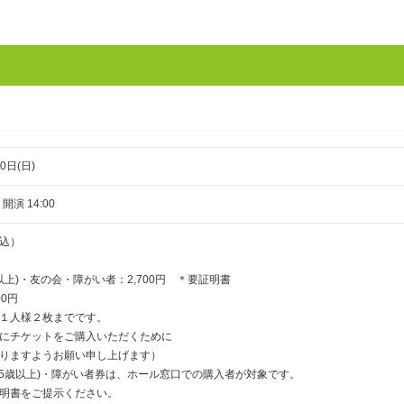
0日(日)
 開演 14:00
込）
以上)・友の会・障がい者：2,700円 ＊要証明書
0円
１人様２枚までです。
にチケットをご購入いただくために
ますようお願い申し上げます）
65歳以上)・障がい者券は、ホール窓口での購入者が対象です。
明書をご提示ください。