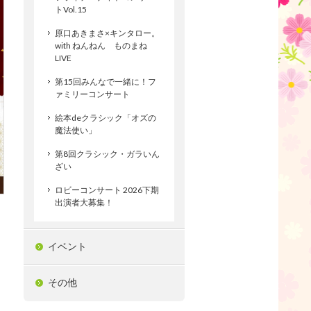
トVol.15
原口あきまさ×キンタロー。
with ねんねん ものまね
LIVE
第15回みんなで一緒に！フ
ァミリーコンサート
絵本deクラシック「オズの
魔法使い」
第8回クラシック・ガラいん
ざい
ロビーコンサート 2026下期
出演者大募集！
イベント
その他