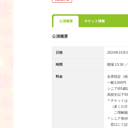
公演概要
チケット情報
公演概要
日程
2024年10月2
時間
開場 13:30 ／
料金
全席指定（税
一般3,000円
シニア(65歳
高校生以下50
＊チケットは
（多くの方
ご理解賜り
＊シニア券(
窓口にて証