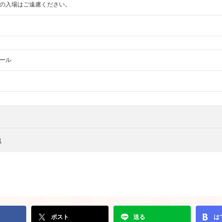
の入場はご遠慮ください。
ール
1
ポスト
送る
は