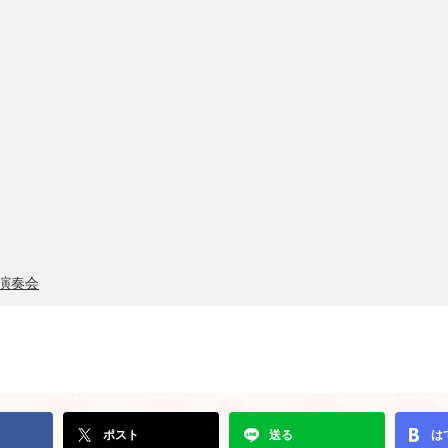
演奏会
ポスト
送る
は