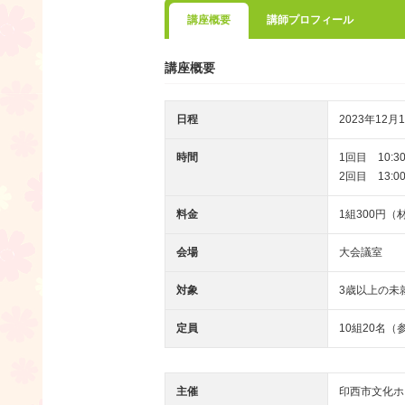
講座概要
講師プロフィール
講座概要
日程
2023年12月1
時間
1回目 10:30
2回目 13:00
料金
1組300円（
会場
大会議室
対象
3歳以上の未
定員
10組20名
主催
印西市文化ホ