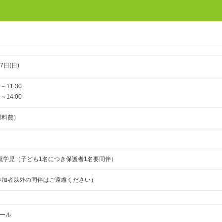
7日(日)
～11:30
～14:00
材料費）
就学児（子ども1名につき保護者1名要同伴）
（参加者以外の同伴はご遠慮ください）
ール