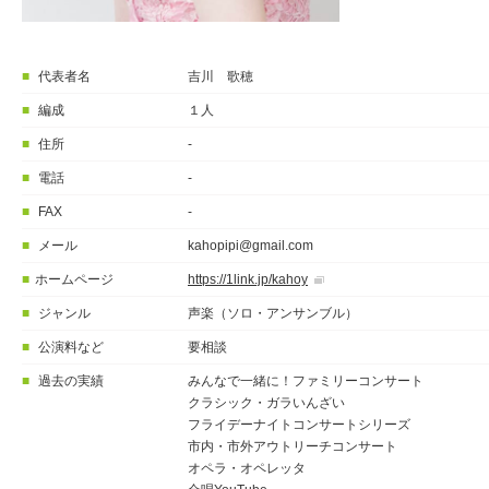
■
代表者名
吉川 歌穂
■
編成
１人
■
住所
-
■
電話
-
■
FAX
-
■
メール
kahopipi@gmail.com
■
ホームページ
https://1link.jp/kahoy
■
ジャンル
声楽（ソロ・アンサンブル）
■
公演料など
要相談
■
過去の実績
みんなで一緒に！ファミリーコンサート
クラシック・ガラいんざい
フライデーナイトコンサートシリーズ
市内・市外アウトリーチコンサート
オペラ・オペレッタ