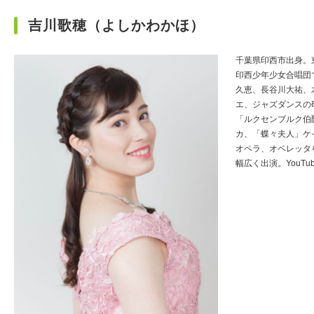
吉川歌穂（よしかわかほ）
千葉県印西市出身。
印西少年少女合唱団
久恵、長谷川大祐、
エ、ジャズダンスの
「ルクセンブルク伯
カ、「蝶々夫人」ケ
オペラ、オペレッタ
幅広く出演。YouT