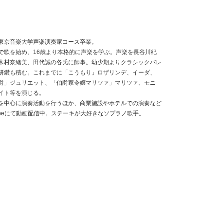
東京音楽大学声楽演奏家コース卒業。
で歌を始め、16歳より本格的に声楽を学ぶ。声楽を長谷川紀
木村奈緒美、田代誠の各氏に師事。幼少期よりクラシックバレ
研鑽も積む。これまでに「こうもり」ロザリンデ、イーダ、
爵」ジュリエット、「伯爵家令嬢マリツァ」マリツァ、モニ
イト等を演じる。
を中心に演奏活動を行うほか、商業施設やホテルでの演奏など
ubeにて動画配信中。ステーキが大好きなソプラノ歌手。